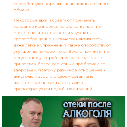
способствуют нормализации водно-солевого
обмена.
Некоторые врачи советуют применять
холодные компрессы на область лица, что
может снизить отечность и улучшить
кровообращение. Физическая активность,
даже легкие упражнения, также способствуют
улучшению лимфооттока. Важно помнить, что
регулярное употребление алкоголя может
привести к более серьезным проблемам со
здоровьем, поэтому разумное отношение к
алкоголю и забота о своем организме
являются ключевыми аспектами в
предотвращении подобных ситуаций.