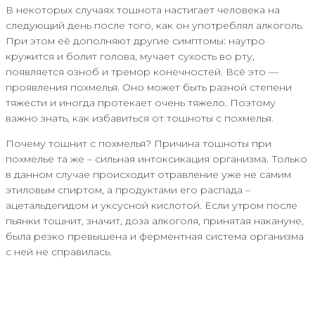
В некоторых случаях тошнота настигает человека на
следующий день после того, как он употреблял алкоголь.
При этом её дополняют другие симптомы: наутро
кружится и болит голова, мучает сухость во рту,
появляется озноб и тремор конечностей. Всё это —
проявления похмелья. Оно может быть разной степени
тяжести и иногда протекает очень тяжело. Поэтому
важно знать, как избавиться от тошноты с похмелья.
Почему тошнит с похмелья? Причина тошноты при
похмелье та же – сильная интоксикация организма. Только
в данном случае происходит отравление уже не самим
этиловым спиртом, а продуктами его распада –
ацетальдегидом и уксусной кислотой. Если утром после
пьянки тошнит, значит, доза алкоголя, принятая накануне,
была резко превышена и ферментная система организма
с ней не справилась.