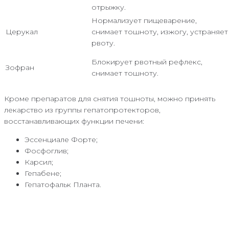
отрыжку.
Нормализует пищеварение,
Церукал
снимает тошноту, изжогу, устраняет
рвоту.
Блокирует рвотный рефлекс,
Зофран
снимает тошноту.
Кроме препаратов для снятия тошноты, можно принять
лекарство из группы гепатопротекторов,
восстанавливающих функции печени:
Эссенциале Форте;
Фосфоглив;
Карсил;
Гепабене;
Гепатофальк Планта.