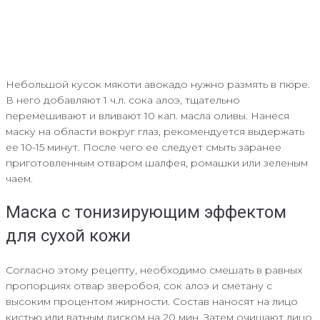
Небольшой кусок мякоти авокадо нужно размять в пюре.
В него добавляют 1 ч.л. сока алоэ, тщательно
перемешивают и вливают 10 кап. масла оливы. Нанеся
маску на области вокруг глаз, рекомендуется выдержать
ее 10-15 минут. После чего ее следует смыть заранее
приготовленным отваром шалфея, ромашки или зеленым
чаем.
Маска с тонизирующим эффектом
для сухой кожи
Согласно этому рецепту, необходимо смешать в равных
пропорциях отвар зверобоя, сок алоэ и сметану с
высоким процентом жирности. Состав наносят на лицо
кистью или ватным диском на 20 мин. Затем очищают лицо