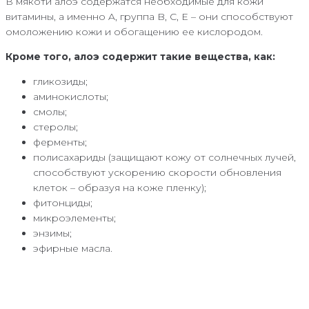
В мякоти алоэ содержатся необходимые для кожи
витамины, а именно A, группа B, C, E – они способствуют
омоложению кожи и обогащению ее кислородом.
Кроме того, алоэ содержит такие вещества, как:
гликозиды;
аминокислоты;
смолы;
стеролы;
ферменты;
полисахариды (защищают кожу от солнечных лучей,
способствуют ускорению скорости обновления
клеток – образуя на коже пленку);
фитонциды;
микроэлементы;
энзимы;
эфирные масла.