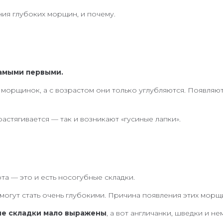
ния глубоких морщин, и почему.
самыми первыми.
 морщинок, а с возрастом они только углубляются. Появляю
растягивается — так и возникают «гусиные лапки».
а — это и есть носогубные складки.
могут стать очень глубокими. Причина появления этих морщи
ые складки мало выражены
, а вот англичанки, шведки и н