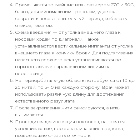
Применяются тончайшие иглы размером 27G и 30G,
благодаря минимальным проколам, удается
сократить восстановительный период, избежать
отеков, гематом.
Схема введения — от уголка внешнего глаза к
носовым ходам по диагонали. Также
устанавливаются вертикальные импланты от уголка
внешнего глаза к кончику брови. Для подтягивания
нависшего верхнего века устанавливаются по
горизонтальным параллельным линиям на
переносице.
На периорбитальную область потребуется от 10 до
20 нитей, по 5–10 на каждую сторону. Врач может
использовать различную длину для достижения
естественного результата.
После закрепления нити фиксируются, а иглы
вынимаются.
Проводится дезинфекция покровов, наносятся
успокаивающие, восстанавливающие средства,
позволяющие снизить отечность.