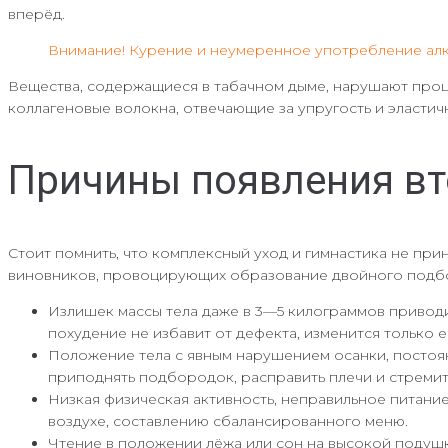
вперёд.
Внимание! Курение и неумеренное употребление алк
Вещества, содержащиеся в табачном дыме, нарушают проц
коллагеновые волокна, отвечающие за упругость и эластич
Причины появления вт
Стоит помнить, что комплексный уход и гимнастика не при
виновников, провоцирующих образование двойного подб
Излишек массы тела даже в 3—5 килограммов приводи
похудение не избавит от дефекта, изменится только 
Положение тела с явным нарушением осанки, постоя
приподнять подбородок, расправить плечи и стремите
Низкая физическая активность, неправильное питание
воздухе, составлению сбалансированного меню.
Чтение в положении лёжа или сон на высокой подушк