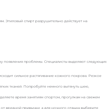
ям. Этиловый спирт разрушительно действует на
чину появления проблемы. Специалисты выделяют следующих
исходит сильное растягивание кожного покрова. Резкое
гких тканей. Попробуйте немного вытянуть шею,
Уделяете время занятиям спортом, прогулкам на свежем
от вредной привычки, а для ночного отдыха выберите