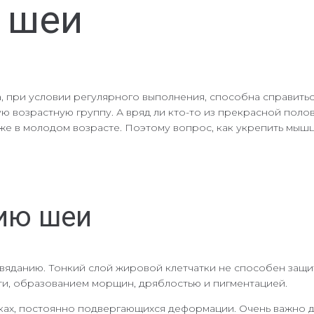
 шеи
 при условии регулярного выполнения, способна справиться
ю возрастную группу. А вряд ли кто-то из прекрасной пол
же в молодом возрасте. Поэтому вопрос, как укрепить мышц
нию шеи
увяданию. Тонкий слой жировой клетчатки не способен защ
ти, образованием морщин, дряблостью и пигментацией.
ах, постоянно подвергающихся деформации. Очень важно де