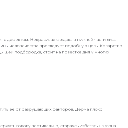
 с дефектом. Некрасивая складка в нижней части лица
овины человечества преследует подобную цель. Коварство
ы шеи подбородка, стоит на повестке дня у многих
итить её от разрушающих факторов. Дерма плохо
ржать голову вертикально, стараясь избегать наклона