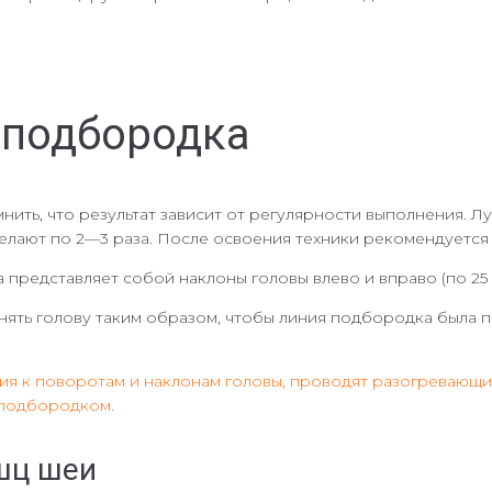
 подбородка
ить, что результат зависит от регулярности выполнения. Л
лают по 2—3 раза. После освоения техники рекомендуется 
 представляет собой наклоны головы влево и вправо (по 25
нять голову таким образом, чтобы линия подбородка была п
ния к поворотам и наклонам головы, проводят разогревающ
 подбородком.
шц шеи