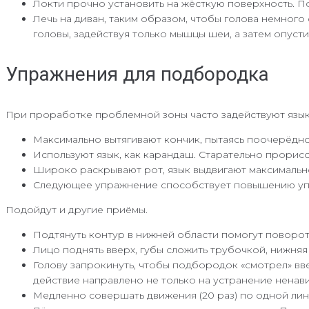
Локти прочно установить на жёсткую поверхность. П
Лечь на диван, таким образом, чтобы голова немного
головы, задействуя только мышцы шеи, а затем опусти
Упражнения для подбородка
При проработке проблемной зоны часто задействуют язык.
Максимально вытягивают кончик, пытаясь поочерёдно
Используют язык, как карандаш. Старательно прорис
Широко раскрывают рот, язык выдвигают максимально 
Следующее упражнение способствует повышению упру
Подойдут и другие приёмы.
Подтянуть контур в нижней области помогут поворо
Лицо поднять вверх, губы сложить трубочкой, нижняя 
Голову запрокинуть, чтобы подбородок «смотрел» вве
действие направлено не только на устранение ненав
Медленно совершать движения (20 раз) по одной лин