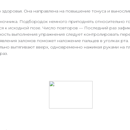
 здоровья. Она направлена на повышение тонуса и вынослив
оночника. Подбородок немного приподнять относительно го
я к исходной позе. Число повторов — Последний раз зафикс
ность выполнения упражнения следует контролировать пере
оявления заломов поможет наложение пальцев в уголках рта. 
ьно вытягивают вверх, одновременно нажимая руками на пле
раз.