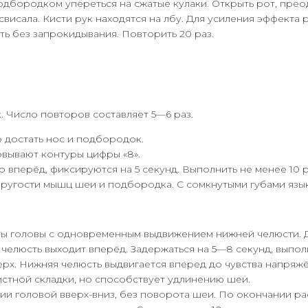
одбородком упереться на сжатые кулаки. Открыть рот, прео
 свисала. Кисти рук находятся на лбу. Для усиления эффект
ть без запрокидывания. Повторить 20 раз.
 Число повторов составляет 5—6 раз.
 достать нос и подбородок.
овывают контуры цифры «8».
вперёд, фиксируются на 5 секунд. Выполнить не менее 10 р
гости мышц шеи и подбородка. С сомкнутыми губами языко
ты головы с одновременным выдвижением нижней челюсти. Д
челюсть выходит вперёд. Задержаться на 5—8 секунд, выполн
рх. Нижняя челюсть выдвигается вперед до чувства напряжё
истной складки, но способствует удлинению шеи.
ии головой вверх-вниз, без поворота шеи. По окончании ра