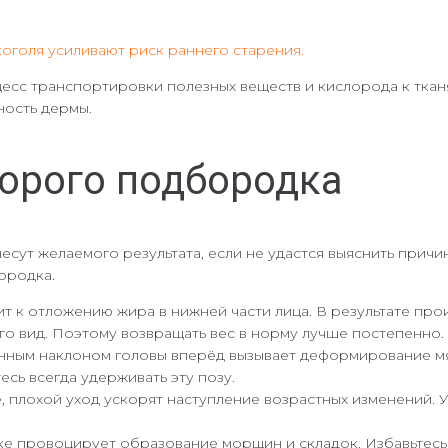
оголя усиливают риск раннего старения.
есс транспортировки полезных веществ и кислорода к ткан
ность дермы.
орого подбородка
несут желаемого результата, если не удастся выяснить при
ородка.
т к отложению жира в нижней части лица. В результате про
его вид. Поэтому возвращать вес в норму лучше постепенно.
нным наклоном головы вперёд вызывает деформирование мя
сь всегда удерживать эту позу.
, плохой уход ускорят наступление возрастных изменений. 
е провоцирует образование морщин и складок. Избавьтесь 