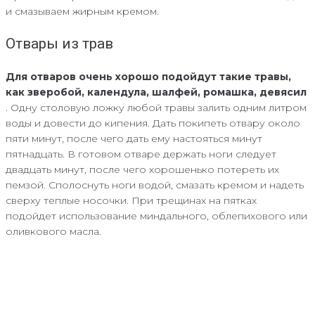
и смазываем жирным кремом.
Отвары из трав
Для отваров очень хорошо подойдут такие травы,
как зверобой, календула, шалфей, ромашка, девясил
. Одну столовую ложку любой травы залить одним литром
воды и довести до кипения. Дать покипеть отвару около
пяти минут, после чего дать ему настояться минут
пятнадцать. В готовом отваре держать ноги следует
двадцать минут, после чего хорошенько потереть их
пемзой. Сполоснуть ноги водой, смазать кремом и надеть
сверху теплые носочки. При трещинах на пятках
подойдет использование миндального, облепихового или
оливкового масла.