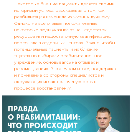
Некоторые бывшие пациенты делятся своими
историями успеха, рассказывая о том, как
реабилитация изменила их жизнь к лучшему.
Однако не все отзывы положительные:
некоторые люди указывают на недостаток
ресурсов или недостаточную квалификацию
персонала в отдельных центрах. Важно, чтобы
потенциальные пациенты и их близкие
тщательно выбирали реабилитационное
учреждение, основываясь на отзывах и
рекомендациях. В конечном итоге, поддержка
и понимание со стороны специалистов и
окружающих играют ключевую роль в
процессе восстановления.