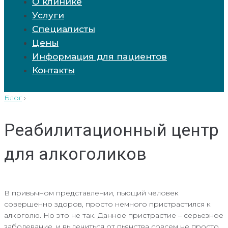
О клинике
Услуги
Специалисты
Цены
Информация для пациентов
Контакты
Блог
›
Реабилитационный центр
для алкоголиков
В привычном представлении, пьющий человек
совершенно здоров, просто немного пристрастился к
алкоголю. Но это не так. Данное пристрастие – серьезное
заболевание, и вылечиться от пьянства совсем не просто.