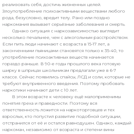
реализовать себя, достичь жизненных целей.
Злоупотребление психоактивными веществами любого
рода, безусловно, вредит телу. Рано или поздно
наркомания вызывает серьёзные заболевания и смерть.
Однако ситуация с наркозависимостью выглядит
несколько печальнее, чем с алкогольным расстройством.
Если пить люди начинают с возраста в 15-17 лет, а
законченными пьяницами становятся только к 35-40, то
употребление психоактивных веществ начинается
гораздо раньше. В 90-е годы прошлого века готовую
ширку в шприцах школьникам предлагали уже в 6-7
классе. Сейчас появились спайсы, ЛСД и соли, которые не
требуют внутривенного введения. Поэтому пробовать
наркотики начинают дети с 10 лет.
В этом возрасте к человеку ещё малоприменимы
понятия греха и праведности. Поэтому вся
ответственность ложится на наркоторговцев и тех
взрослых, кто попустил развитие подобной ситуации,
отстранился от её и остался равнодушен. Однако, каждый
наркоман, независимо от возраста и степени вины