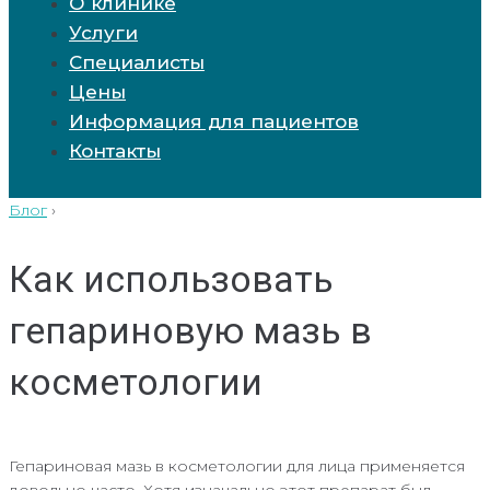
О клинике
Услуги
Специалисты
Цены
Информация для пациентов
Контакты
Блог
›
Как использовать
гепариновую мазь в
косметологии
Гепариновая мазь в косметологии для лица применяется
довольно часто. Хотя изначально этот препарат был