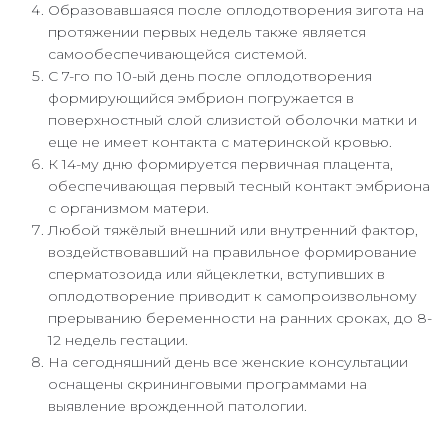
Образовавшаяся после оплодотворения зигота на
протяжении первых недель также является
самообеспечивающейся системой.
С 7-го по 10-ый день после оплодотворения
формирующийся эмбрион погружается в
поверхностный слой слизистой оболочки матки и
еще не имеет контакта с материнской кровью.
К 14-му дню формируется первичная плацента,
обеспечивающая первый тесный контакт эмбриона
с организмом матери.
Любой тяжёлый внешний или внутренний фактор,
воздействовавший на правильное формирование
сперматозоида или яйцеклетки, вступивших в
оплодотворение приводит к самопроизвольному
прерыванию беременности на ранних сроках, до 8-
12 недель гестации.
На сегодняшний день все женские консультации
оснащены скрининговыми программами на
выявление врожденной патологии.