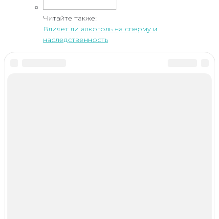
Читайте также:
Влияет ли алкоголь на сперму и
наследственность
Добавить комментарий
Новое
Сроки выведения наркотиков из организма
Детоксикация организма