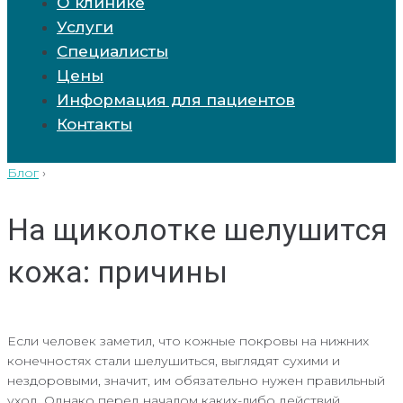
О клинике
Услуги
Специалисты
Цены
Информация для пациентов
Контакты
Блог
›
На щиколотке шелушится
кожа: причины
Если человек заметил, что кожные покровы на нижних
конечностях стали шелушиться, выглядят сухими и
нездоровыми, значит, им обязательно нужен правильный
уход. Однако перед началом каких-либо действий