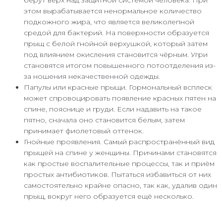
берут верх над защитной системой человека. При
этом вырабатывается ненормальное количество
подкожного жира, что является великолепной
средой для бактерий. На поверхности образуется
прыщ с белой гнойной верхушкой, который затем
под влиянием окисления становится чёрным. Угри
становятся итогом повышенного потоотделения из-
за ношения некачественной одежды.
Папулы или красные прыщи. Гормональный всплеск
может спровоцировать появление красных пятен на
спине, пояснице и груди. Если надавить на такое
пятно, сначала оно становится белым, затем
принимает фиолетовый оттенок.
Гнойные проявления. Самый распространённый вид
прыщей на спине у женщины. Причинами становятся
как простые воспалительные процессы, так и приём
простых антибиотиков. Пытаться избавиться от них
самостоятельно крайне опасно, так как, удалив один
прыщ, вокруг него образуется ещё несколько.