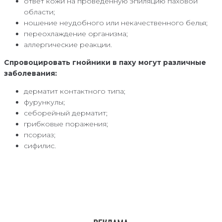
ответ кожи на проведенную эпиляцию паховой
области;
ношение неудобного или некачественного белья;
переохлаждение организма;
аллергические реакции.
Спровоцировать гнойники в паху могут различные
заболевания:
дерматит контактного типа;
фурункулы;
себорейный дерматит;
грибковые поражения;
псориаз;
сифилис.