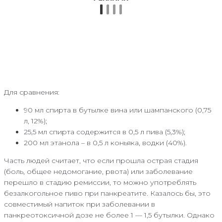
Для сравнения:
90 мл спирта в бутылке вина или шампанского (0,75
л, 12%);
25,5 мл спирта содержится в 0,5 л пива (5,3%);
200 мл этанола – в 0,5 л коньяка, водки (40%).
Часть людей считает, что если прошла острая стадия
(боль, общее недомогание, рвота) или заболевание
перешло в стадию ремиссии, то можно употреблять
безалкогольное пиво при панкреатите. Казалось бы, это
совместимый напиток при заболевании в
панкреотоксичной дозе не более 1 — 1,5 бутылки. Однако