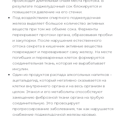
происходит длительный спазм места протока. В
результате поджелудочный сок блокируется и
повышается давление на его стенки.
Под воздействием спиртного поджелудочная
железа выделяет большое количество активных
веществ при том же объеме сока. Ферменты
перекрывают протоки органа, образовывая пробки
и закупорки. После нарушения естественного
оттока секрета в кишечник активные вещества
повреждают и переваривают саму железу. На месте
погибших и переваренных клеток формируется
соединительная ткань, которая не вырабатывает
инсулин.
Один из продуктов распада алкогольных напитков –
ацетальдегид, который негативно сказывается на
клетки внутреннего органа и на весь организм в
целом. Этанол и его метаболиты способствуют
замещению фиброзной ткани органа на грубую
соединительную. Это провоцирует
прогрессирование заболевания, так как нарушается
снабжение поджелудочной железы кровью.