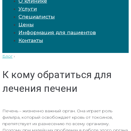
О клинике
Услуги
Специалисты
Цены
Информация для пациентов
Контакты
Блог
›
К кому обратиться для
лечения печени
Печень – жизненно важный орган. Она играет роль
фильтра, который освобождает кровь от токсинов,
препятствует их разнесению по всему организму.
Поэтому при малейших проблемах в работе этого органа