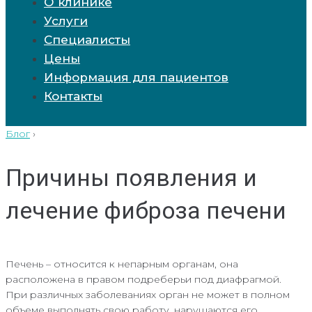
О клинике
Услуги
Специалисты
Цены
Информация для пациентов
Контакты
Блог
›
Причины появления и
лечение фиброза печени
Печень – относится к непарным органам, она
расположена в правом подреберьи под диафрагмой.
При различных заболеваниях орган не может в полном
объеме выполнять свою работу, нарушаются его