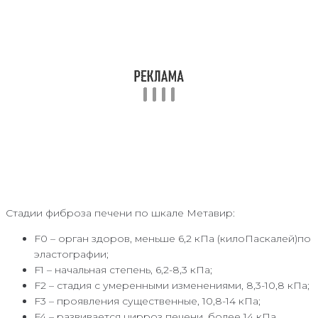
Стадии фиброза печени по шкале Метавир:
F0 – орган здоров, меньше 6,2 кПа (килоПаскалей)по
эластографии;
F1 – начальная степень, 6,2-8,3 кПа;
F2 – стадия с умеренными изменениями, 8,3-10,8 кПа;
F3 – проявления существенные, 10,8-14 кПа;
F4 – развивается цирроз печени, более 14 кПа.