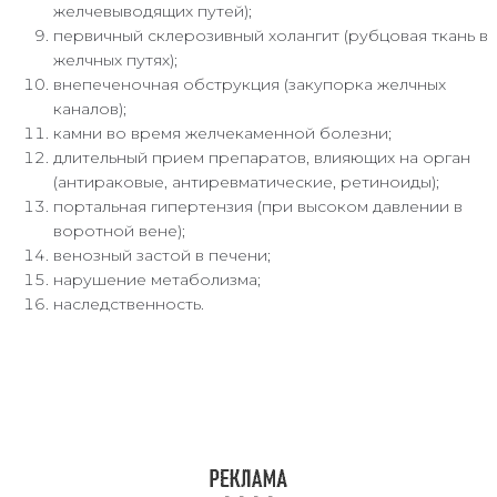
желчевыводящих путей);
первичный склерозивный холангит (рубцовая ткань в
желчных путях);
внепеченочная обструкция (закупорка желчных
каналов);
камни во время желчекаменной болезни;
длительный прием препаратов, влияющих на орган
(антираковые, антиревматические, ретиноиды);
портальная гипертензия (при высоком давлении в
воротной вене);
венозный застой в печени;
нарушение метаболизма;
наследственность.