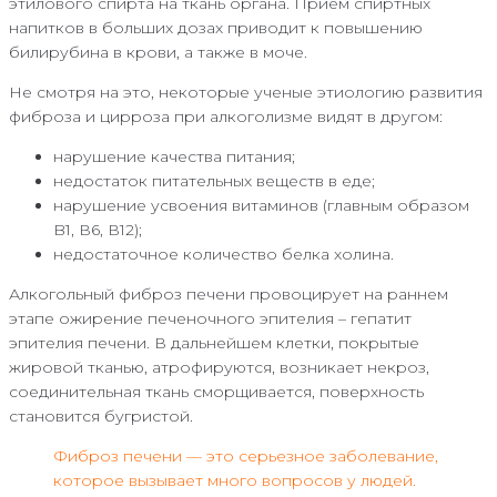
этилового спирта на ткань органа. Прием спиртных
напитков в больших дозах приводит к повышению
билирубина в крови, а также в моче.
Не смотря на это, некоторые ученые этиологию развития
фиброза и цирроза при алкоголизме видят в другом:
нарушение качества питания;
недостаток питательных веществ в еде;
нарушение усвоения витаминов (главным образом
B1, В6, В12);
недостаточное количество белка холина.
Алкогольный фиброз печени провоцирует на раннем
этапе ожирение печеночного эпителия – гепатит
эпителия печени. В дальнейшем клетки, покрытые
жировой тканью, атрофируются, возникает некроз,
соединительная ткань сморщивается, поверхность
становится бугристой.
Фиброз печени — это серьезное заболевание,
которое вызывает много вопросов у людей.