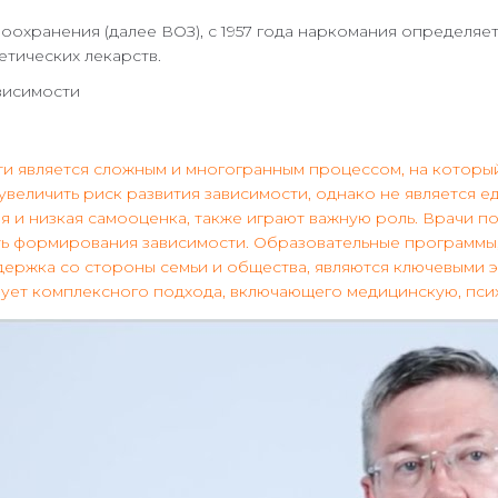
анения (далее ВОЗ), с 1957 года наркомания определяетс
тических лекарств.
 является сложным и многогранным процессом, на который 
увеличить риск развития зависимости, однако не является
ия и низкая самооценка, также играют важную роль. Врачи п
сть формирования зависимости. Образовательные программ
держка со стороны семьи и общества, являются ключевыми э
бует комплексного подхода, включающего медицинскую, пс