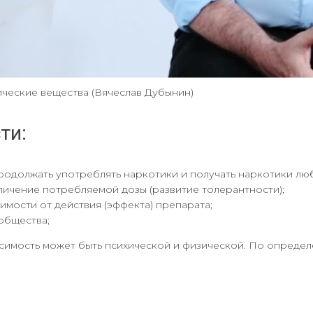
ические вещества (Вячеслав Дубынин)
ти:
одолжать употреблять наркотики и получать наркотики лю
ичение потребляемой дозы (развитие толерантности);
мости от действия (эффекта) препарата;
общества;
имость может быть психической и физической. По определ