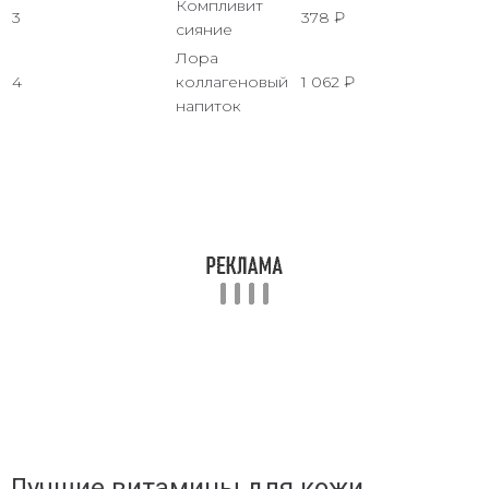
Компливит
3
378 ₽
сияние
Лора
4
коллагеновый
1 062 ₽
напиток
Лучшие витамины для кожи