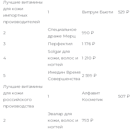
Лучшие витамины
для кожи
1
Витрум Бьюти
529 ₽
импортных
производителей
Специальное
2
990 ₽
драже Мерц
3
Перфектил
1 176 ₽
Solgar для
4
кожи, волос и
1 210 ₽
ногтей
Имедин Время
5
2 599 ₽
Совершенства
Лучшие витамины
для кожи
Алфавит
1
507 ₽
российского
Косметик
производства
Эвалар для
2
кожи, волос и
793 ₽
ногтей