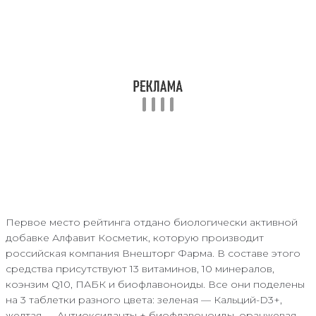
Первое место рейтинга отдано биологически активной
добавке Алфавит Косметик, которую производит
российская компания Внешторг Фарма. В составе этого
средства присутствуют 13 витаминов, 10 минералов,
коэнзим Q10, ПАБК и биофлавоноиды. Все они поделены
на 3 таблетки разного цвета: зеленая — Кальций-D3+,
желтая — Антиоксиданты + биофлавоноиды, оранжевая —