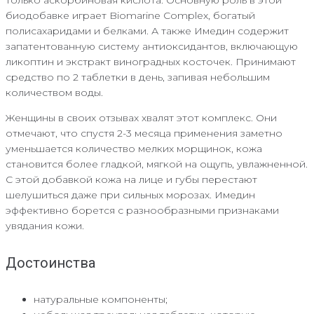
только аскорбиновая кислота. Основную роль в этой
биодобавке играет Biomarine Complex, богатый
полисахаридами и белками. А также Имедин содержит
запатентованную систему антиоксидантов, включающую
ликоптин и экстракт виноградных косточек. Принимают
средство по 2 таблетки в день, запивая небольшим
количеством воды.
Женщины в своих отзывах хвалят этот комплекс. Они
отмечают, что спустя 2-3 месяца применения заметно
уменьшается количество мелких морщинок, кожа
становится более гладкой, мягкой на ощупь, увлажненной.
С этой добавкой кожа на лице и губы перестают
шелушиться даже при сильных морозах. Имедин
эффективно борется с разнообразными признаками
увядания кожи.
Достоинства
натуральные компоненты;