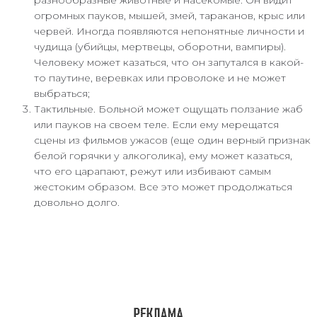
разнообразные животные и насекомые. Он видит
огромных пауков, мышей, змей, тараканов, крыс или
червей. Иногда появляются непонятные личности и
чудища (убийцы, мертвецы, оборотни, вампиры).
Человеку может казаться, что он запутался в какой-
то паутине, веревках или проволоке и не может
выбраться;
Тактильные. Больной может ощущать ползание жаб
или пауков на своем теле. Если ему мерещатся
сцены из фильмов ужасов (еще один верный признак
белой горячки у алкоголика), ему может казаться,
что его царапают, режут или избивают самым
жестоким образом. Все это может продолжаться
довольно долго.