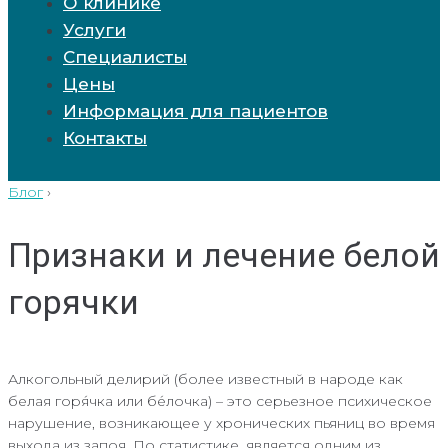
О клинике
Услуги
Специалисты
Цены
Информация для пациентов
Контакты
Блог
›
Признаки и лечение белой
горячки
Алкогольный делирий (более известный в народе как
белая горя́чка или бе́лочка) – это серьезное психическое
нарушение, возникающее у хронических пьяниц во время
выхода из запоя. По статистике, является одним из