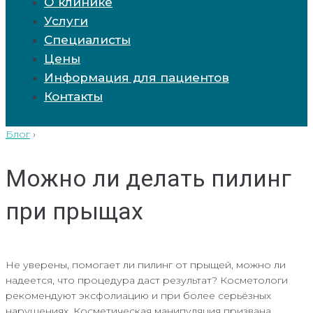
О клинике
Услуги
Специалисты
Цены
Информация для пациентов
Контакты
Блог
›
Можно ли делать пилинг
при прыщах
Не уверены, помогает ли пилинг от прыщей, можно ли
надеется, что процедура даст результат? Косметологи
рекомендуют эксфолиацию и при более серьёзных
нарушениях. Косметическая манипуляция призвана