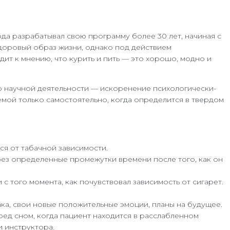
да разрабатывал свою программу более 30 лет, начиная с
здоровый образ жизни, однако под действием
ит к мнению, что курить и пить — это хорошо, модно и
го научной деятельности — искоренение психологически-
емой только самостоятельно, когда определится в твердом
я от табачной зависимости.
рез определенные промежутки времени после того, как он
 того момента, как почувствовал зависимость от сигарет.
ка, свои новые положительные эмоции, планы на будущее.
ед сном, когда пациент находится в расслабленном
и инструктора.