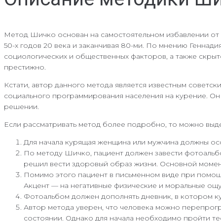
Метод Шичко основан на самостоятельном избавлении от в
50-х годов 20 века и заканчивая 80-ми. По мнению Генна
социологических и общественных факторов, а также скрыт
престижно.
Кстати, автор данного метода является известным советс
социального программирования населения на курение. Он 
решении.
Если рассматривать метод более подробно, то можно выде
Для начала курящая женщина или мужчина должны осо
По методу Шичко, пациент должен завести фотоальбо
решил вести здоровый образ жизни. Основной момент
Помимо этого пациент в письменном виде при помощи 
Акцент — на негативные физические и моральные ощу
Фотоальбом должен дополнять дневник, в котором ку
Автор метода уверен, что человека можно перепрогр
состоянии. Однако для начала необходимо пройти те