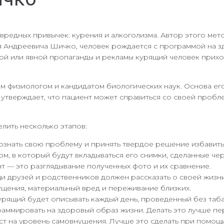
редных привычек: курения и алкоголизма. Автор этого мето
дия Андреевича Шичко, человек рождается с программой на 
ой или явной пропаганды и рекламы курящий человек приход
ким физиологом и кандидатом биологических наук. Основа е
утверждает, что пациент может справиться со своей пробл
лить несколько этапов:
знать свою проблему и принять твердое решение избавитьс
м, в который будут вкладываться его снимки, сделанные че
 — это разглядывание полученных фото и их сравнение.
друзей и родственников должен рассказать о своей жизни с
щения, материальный вред и переживание близких.
рящий будет описывать каждый день, проведенный без таба
аммировать на здоровый образ жизни. Делать это лучше пер
ст на уровень самовнушения. Лучше это сделать при помощ