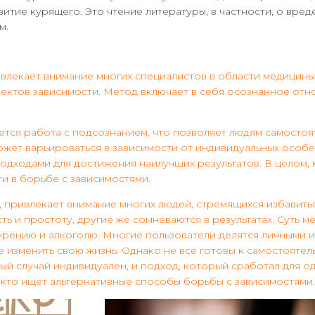
тие курящего. Это чтение литературы, в частности, о вред
м.
лекает внимание многих специалистов в области медицины 
пектов зависимости. Метод включает в себя осознанное от
ся работа с подсознанием, что позволяет людям самостоят
может варьироваться в зависимости от индивидуальных осо
дходами для достижения наилучших результатов. В целом, м
и в борьбе с зависимостями.
привлекает внимание многих людей, стремящихся избавитьс
 и простоту, другие же сомневаются в результатах. Суть м
урению и алкоголю. Многие пользователи делятся личными и
 изменить свою жизнь. Однако не все готовы к самостоятел
й случай индивидуален, и подход, который сработал для од
 кто ищет альтернативные способы борьбы с зависимостями.