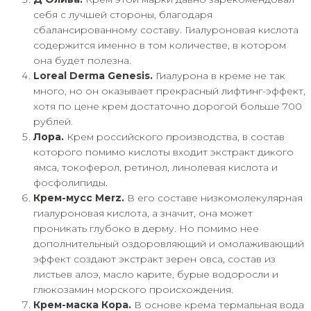
себя с лучшей стороны, благодаря
сбалансированному составу. Гиалуроновая кислота
содержится именно в том количестве, в котором
она будет полезна.
Loreal Derma Genesis.
Гиалурона в креме не так
много, но он оказывает прекрасный лифтинг-эффект,
хотя по цене крем достаточно дорогой больше 700
рублей.
Лора.
Крем российского производства, в состав
которого помимо кислоты входит экстракт дикого
ямса, токоферол, ретинол, линолевая кислота и
фосфолипиды.
Крем-мусс Merz.
В его составе низкомолекулярная
гиалуроновая кислота, а значит, она может
проникать глубоко в дерму. Но помимо нее
дополнительный оздоровляющий и омолаживающий
эффект создают экстракт зерен овса, состав из
листьев алоэ, масло карите, бурые водоросли и
глюкозамин морского происхождения.
Крем-маска Кора.
В основе крема термальная вода