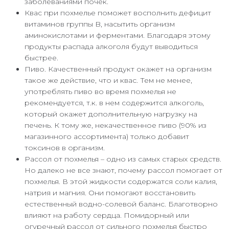
заболеваниями почек.
Квас при похмелье поможет восполнить дефицит
витаминов группы B, насытить организм
аминокислотами и ферментами. Благодаря этому
продукты распада алкоголя будут выводиться
быстрее.
Пиво. Качественный продукт окажет на организм
такое же действие, что и квас. Тем не менее,
употреблять пиво во время похмелья не
рекомендуется, т.к. в нем содержится алкоголь,
который окажет дополнительную нагрузку на
печень. К тому же, некачественное пиво (90% из
магазинного ассортимента) только добавит
токсинов в организм.
Рассол от похмелья – одно из самых старых средств.
Но далеко не все знают, почему рассол помогает от
похмелья. В этой жидкости содержатся соли калия,
натрия и магния. Они помогают восстановить
естественный водно-солевой баланс. Благотворно
влияют на работу сердца. Помидорный или
огуречный рассол от сильного похмелья быстро