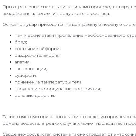
При отравлении спиртными напитками происходит нарушен
воздействия алкоголя и продуктов его распада.
Основной удар приходится на центральную нервную систе
панические атаки (проявление необоснованного страх
бред;
состояние эйфории;
раздражительность;
апатия;
галлюцинации;
судороги;
понижение температуры тела;
нарушение координации, восприятия;
речевые дефекты.
Такие симптомы при алкогольном отравлении проявляются 
обмена веществ. В редких случаях может наблюдаться пор
Сердечно-сосудистая система также страдает от интоксик