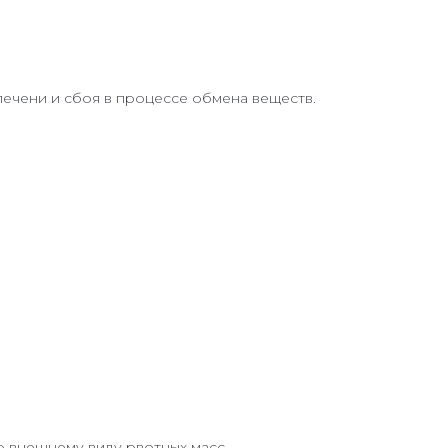
печени и сбоя в процессе обмена веществ.
 внешнему виду рвотных масс.