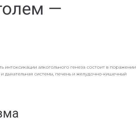
голем —
ть интоксикации алкогольного генеза состоит в поражении
я и дыхательная системы, печень и желудочно-кишечный
зма