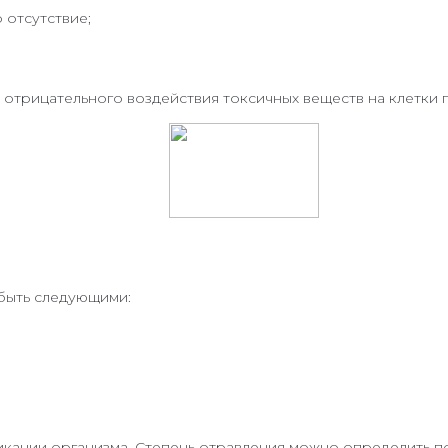
 отсутствие;
 отрицательного воздействия токсичных веществ на клетки 
быть следующими:
кации организма. Степень отравления можно определить по