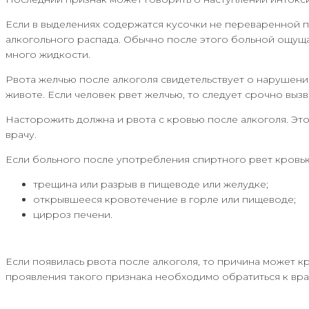
Если в выделениях содержатся кусочки не переваренной п
алкогольного распада. Обычно после этого больной ощуща
много жидкости.
Рвота желчью после алкоголя свидетельствует о нарушени
животе. Если человек рвет желчью, то следует срочно выз
Насторожить должна и рвота с кровью после алкоголя. Эт
врачу.
Если больного после употребления спиртного рвет кровью,
трещина или разрыв в пищеводе или желудке;
открывшееся кровотечение в горле или пищеводе;
цирроз печени.
Если появилась рвота после алкоголя, то причина может к
проявления такого признака необходимо обратиться к вра