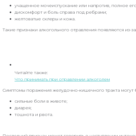
учащенное мочеиспускание или напротив, полное его
дискомфорт и боль справа под ребрами;
желтоватые склеры и кожа.
Такие признаки алкогольного отравления появляются из-за
Читайте также:
Что принимать при отравлении алкоголем
Симптомы поражения желудочно-кишечного тракта могут 
сильные боли в животе;
диарея;
тошнота и рвота.
Последний признак может говорить о наступлении интокси