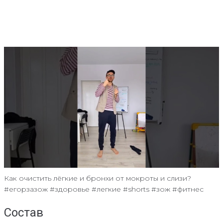
Как очистить лёгкие и бронхи от мокроты и слизи?
#егорзазож #здоровье #легкие #shorts #зож #фитнес
Состав