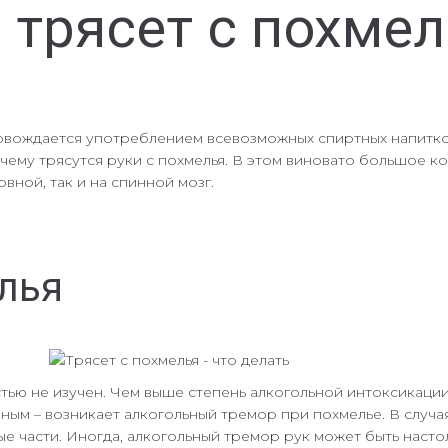
и трясет с похме
ровождается употреблением всевозможных спиртных напитков
чему трясутся руки с похмелья. В этом виновато большое ко
вной, так и на спинной мозг.
елья
ью не изучен. Чем выше степень алкогольной интоксикации
ным – возникает алкогольный тремор при похмелье. В случая
ные части. Иногда, алкогольный тремор рук может быть наст