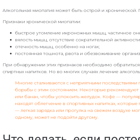
Алкогольная миопатия может быть острой и хронической. 
Признаки хронической миопатии:
быстрое утомление икроножных мышц, частичное онем
вялость мышц, отсутствие сократительной активности
отечность мышц, особенно на ногах;
постоянная тошнота, рвота и обезвоживание организ
При обнаружении этих признаков необходимо обратиться к
спиртных напитков. Но во многих случаях лечение алкого
Многие сталкиваются с неприятными последствиями 
борьбы с этим состоянием. Некоторые рекомендуют пи
или банан, чтобы успокоить желудок. Кофе — популяр
находят облегчение в спортивных напитках, которые
— легкая зарядка или прогулка на свежем воздухе мо
одному, может не подойти другому.
Что делать, если пост