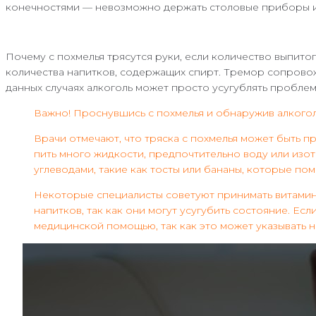
конечностями — невозможно держать столовые приборы ил
Почему с похмелья трясутся руки, если количество выпито
количества напитков, содержащих спирт. Тремор сопровож
данных случаях алкоголь может просто усугублять проблем
Важно! Проснувшись с похмелья и обнаружив алкоголь
Врачи отмечают, что тряска с похмелья может быть 
пить много жидкости, предпочтительно воду или изот
углеводами, такие как тосты или бананы, которые пом
Некоторые специалисты советуют принимать витамины
напитков, так как они могут усугубить состояние. Е
медицинской помощью, так как это может указывать 