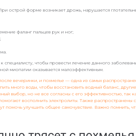
При острой форме возникает дрожь, нарушается глотательны
ение фаланг пальцев рук и ног;
;
ма.
 специалисту, чтобы провести лечение данного заболевани
льной миопатии оказывается малоэффективным.
после вечеринки, и похмелье — одна из самых распростран
ть много воды, чтобы восстановить водный баланс, другие 
ный выбор, но не все согласны с его эффективностью, так 
 помогают восполнить электролиты. Также распространены с
гут помочь улучшить общее самочувствие. Важно помнить, чт
оянно трясет с похмелья