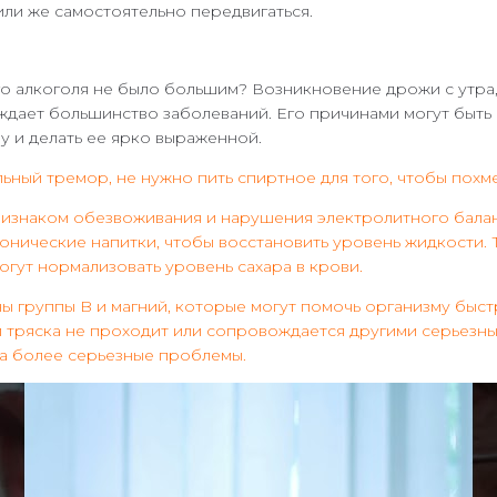
и же самостоятельно передвигаться.
го алкоголя не было большим? Возникновение дрожи с утра,
дает большинство заболеваний. Его причинами могут быть 
у и делать ее ярко выраженной.
ный тремор, не нужно пить спиртное для того, чтобы похме
признаком обезвоживания и нарушения электролитного балан
онические напитки, чтобы восстановить уровень жидкости. 
огут нормализовать уровень сахара в крови.
 группы B и магний, которые могут помочь организму быстр
сли тряска не проходит или сопровождается другими серьезн
на более серьезные проблемы.