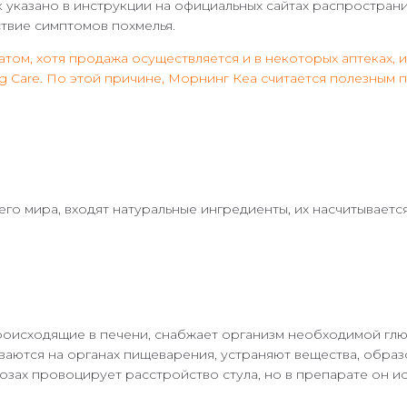
к указано в инструкции на официальных сайтах распространи
твие симптомов похмелья.
том, хотя продажа осуществляется и в некоторых аптеках, и
 Care. По этой причине, Морнинг Кеа считается полезным 
его мира, входят натуральные ингредиенты, их насчитываетс
роисходящие в печени, снабжает организм необходимой глю
аются на органах пищеварения, устраняют вещества, образ
дозах провоцирует расстройство стула, но в препарате он и