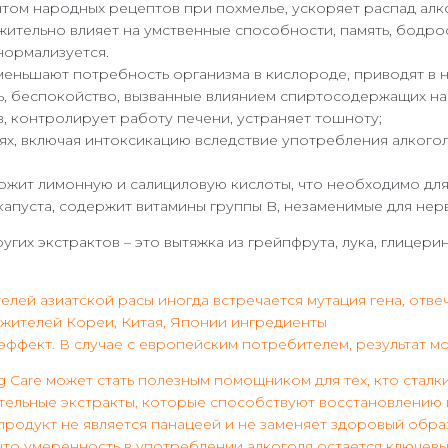
нтом народных рецептов при похмелье, ускоряет распад алк
жительно влияет на умственные способности, память, бодро
нормализуется.
меньшают потребность организма в кислороде, приводят в
ь, беспокойство, вызванные влиянием спиртосодержащих на
, контролирует работу печени, устраняет тошноту;
х, включая интоксикацию вследствие употребления алкоголя
ржит лимонную и салициловую кислоты, что необходимо для
пуста, содержит витамины группы B, незаменимые для нервно
ругих экстрактов – это вытяжка из грейпфрута, лука, глицер
елей азиатской расы иногда встречается мутация гена, отв
 жителей Кореи, Китая, Японии ингредиенты
ффект. В случае с европейским потребителем, результат мо
 Care может стать полезным помощником для тех, кто сталк
тительные экстракты, которые способствуют восстановлени
продукт не является панацеей и не заменяет здоровый обра
ь, что умеренность в употреблении алкоголя остается ключ