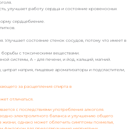
оголя.
сть, улучшает работу сердца и состояние кровеносных
 норму сердцебиение.
питков.
. Улучшает состояние стенок сосудов, потому что имеет в
 борьбы с токсическими веществами.
й системы, A – для печени, и йод, кальций, магний.
ин, цитрат натрия, пищевые ароматизаторы и подсластители,
ечающего за расщепления спирта в
жет отличаться.
ивается с последствиями употребления алкоголя.
ю водно-электролитного баланса и улучшению общего
з жизни, однако может облегчить симптомы похмелья,
евым фактором для предотвращения неприятных