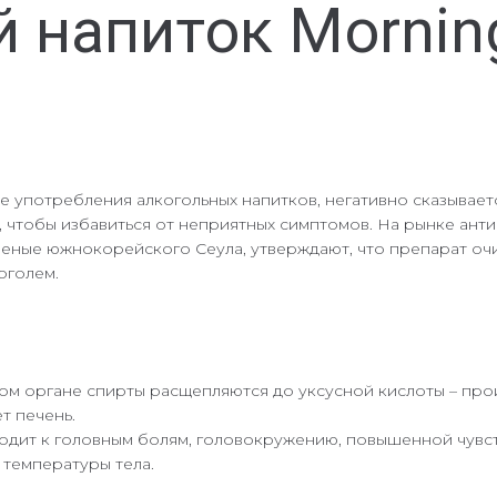
 напиток Mornin
 употребления алкогольных напитков, негативно сказывает
 чтобы избавиться от неприятных симптомов. На рынке ант
 ученые южнокорейского Сеула, утверждают, что препарат о
оголем.
ом органе спирты расщепляются до уксусной кислоты – прои
т печень.
одит к головным болям, головокружению, повышенной чувств
 температуры тела.