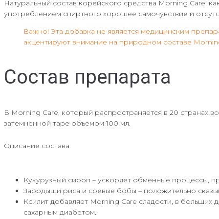
Натуральный состав корейского средства Morning Care, ка
употреблением спиртного хорошее самочувствие и отсутс
Важно! Эта добавка не является медицинским препара
акцентируют внимание на природном составе Morning
Состав препарата
В Morning Care, который распространяется в 20 странах вс
затемненной таре объемом 100 мл.
Описание состава:
Кукурузный сироп – ускоряет обменные процессы, п
Зародыши риса и соевые бобы – положительно сказыв
Ксилит добавляет Morning Care сладости, в больших 
сахарным диабетом.