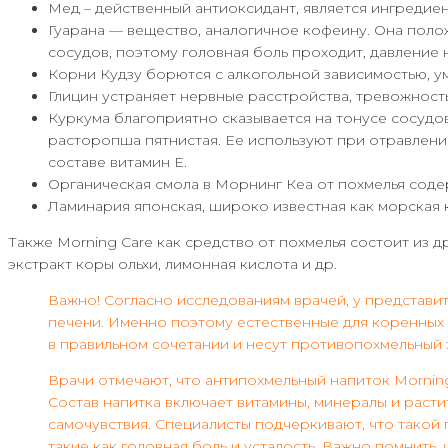
Мед – действенный антиоксидант, является ингредие
Гуарана — вещество, аналогичное кофеину. Она поло
сосудов, поэтому головная боль проходит, давление 
Корни Кудзу борются с алкогольной зависимостью, у
Глицин устраняет нервные расстройства, тревожност
Куркума благоприятно сказывается на тонусе сосудов
расторопша пятнистая. Ее используют при отравления
составе витамин E.
Органическая смола в Морнинг Кеа от похмелья соде
Ламинария японская, широко известная как морская ка
Также Morning Care как средство от похмелья состоит из д
экстракт коры ольхи, лимонная кислота и др.
Важно! Согласно исследованиям врачей, у представит
печени. Именно поэтому естественные для коренных
в правильном сочетании и несут противопохмельный э
Врачи отмечают, что антипохмельный напиток Morning
Состав напитка включает витамины, минералы и рас
самочувствия. Специалисты подчеркивают, что такой 
такие как головная боль и усталость. Важно помнит