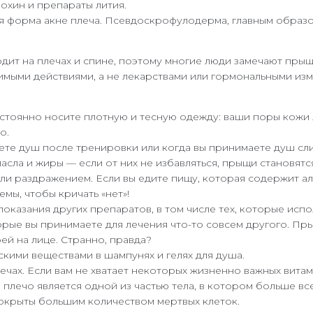
охин и препараты лития.
 форма акне плеча. Псевдоскрофулодерма, главным образом
ходит на плечах и спине, поэтому многие люди замечают прыщ
мыми действиями, а не лекарствами или гормональными изм
постоянно носите плотную и тесную одежду: ваши поры кожи
о.
аете душ после тренировки или когда вы принимаете душ сл
асла и жиры — если от них не избавляться, прыщи становят
ли раздражением. Если вы едите пищу, которая содержит ал
мы, чтобы кричать «нет»!
оказания других препаратов, в том числе тех, которые испо
рые вы принимаете для лечения что-то совсем другого. Пр
ей на лице. Странно, правда?
кими веществами в шампунях и гелях для душа.
чах. Если вам не хватает некоторых жизненно важных витам
 плечо является одной из частью тела, в котором больше все
покрыты большим количеством мертвых клеток.