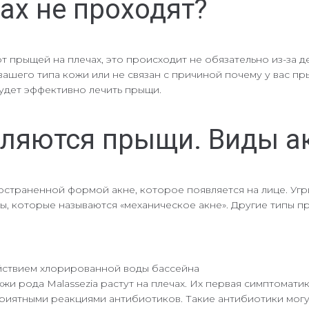
ах не проходят?
т прыщей на плечах, это происходит не обязательно из-за д
вашего типа кожи или не связан с причиной почему у вас пр
будет эффективно лечить прыщи.
вляются прыщи. Виды ак
страненной формой акне, которое появляется на лице. Угри н
ы, которые называются «механическое акне». Другие типы п
ействием хлорированной воды бассейна
 рода Malassezia растут на плечах. Их первая симптомати
риятными реакциями антибиотиков. Такие антибиотики могут