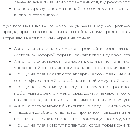
лечения акне лица, или хлорамфеникол, гидроксихлор
псевдоскрофулодерма плечей -это очень интенсивная
вызвано стероидами.
Нужно отметить, что не так легко увидеть что у вас проис
правда, прыщи на плечах вызваны небольшими предотврати
встречающиеся причины угрей на спине:
Акне на спине и плечах может произойти, когда вы 
«истерик», которой поры выражают свое недовольств
Акне на плечах может произойти, если вы не приним
упражнений от потливости скапливаются различные м
Прыщи на плечах являются аллергической реакцией и
очень эффективный способ для вашей иммунной систе
Прыщи на плечах могут выступать в качестве противоп
побочным эффектом некоторых других лекарств, кото
на лекарства, которые вы принимаете для лечения угр
Акне на плечах может быть вызвано вредными химичес
Пищевой дисбаланс является причиной прыщей на пле
прыщи на плечах и спине. Это происходит потому, что
Прыщи на плечах могут появиться, когда поры кожи 